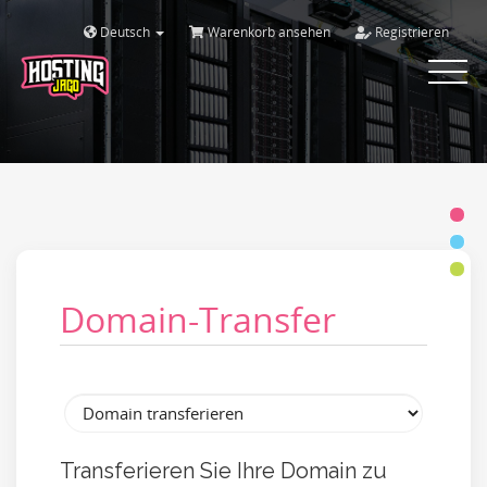
Deutsch
Warenkorb ansehen
Registrieren
Toggle
navigat
Domain-Transfer
Transferieren Sie Ihre Domain zu