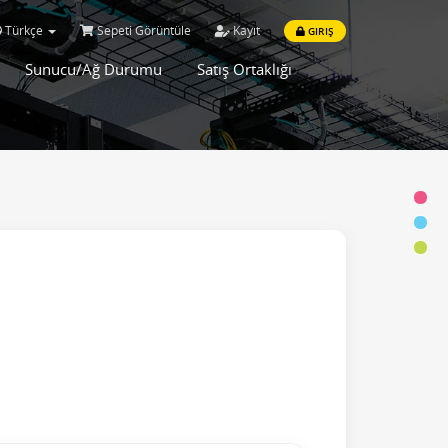
Türkçe
Sepeti Görüntüle
Kayıt
GIRIŞ
Sunucu/Ağ Durumu
Satış Ortaklığı