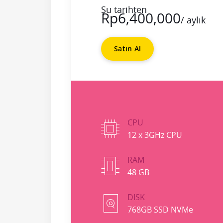
Şu tarihten
Rp6,400,000
/ aylık
Satın Al
CPU
12 x 3GHz CPU
RAM
48 GB
DISK
768GB SSD NVMe