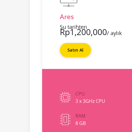
Ares
Şu tarihten
Rp1,200,000
/ aylık
Satın Al
CPU
3 x 3GHz CPU
RAM
8 GB