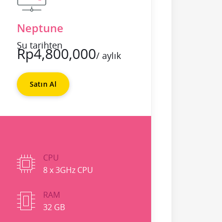
Neptune
Şu tarihten
Rp4,800,000
/ aylık
Satın Al
CPU
8 x 3GHz CPU
RAM
32 GB