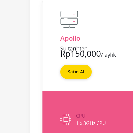
Apollo
Şu tarihten
Rp150,000
/ aylık
Satın Al
CPU
1 x 3GHz CPU