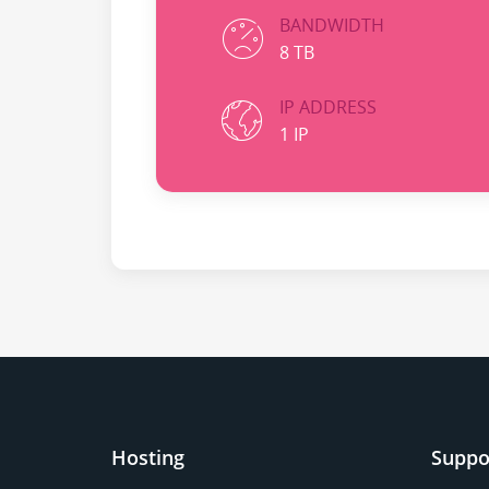
BANDWIDTH
8 TB
IP ADDRESS
1 IP
Hosting
Suppo