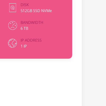
DISK
512GB SSD NVMe
BANDWIDTH
6 TB
IP ADDRESS
1 IP