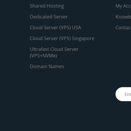
Shared Hosting
My Acc
Dedicated Server
Knowle
Cloud Server (VPS) USA
Contac
Cloud Server (VPS) Singapore
Ultrafast Cloud Server
(VPS+NVMe)
Domain Names