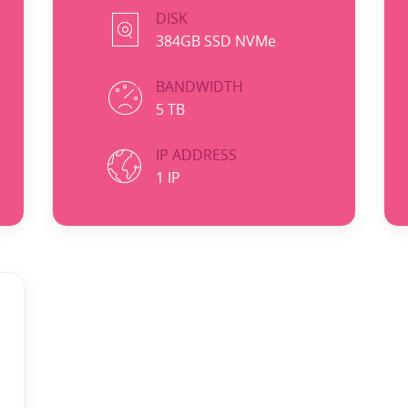
DISK
384GB SSD NVMe
BANDWIDTH
5 TB
IP ADDRESS
1 IP