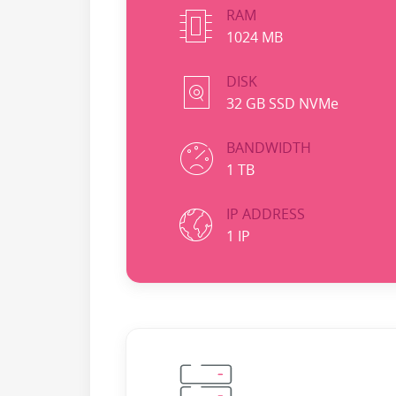
RAM
1024 MB
DISK
32 GB SSD NVMe
BANDWIDTH
1 TB
IP ADDRESS
1 IP