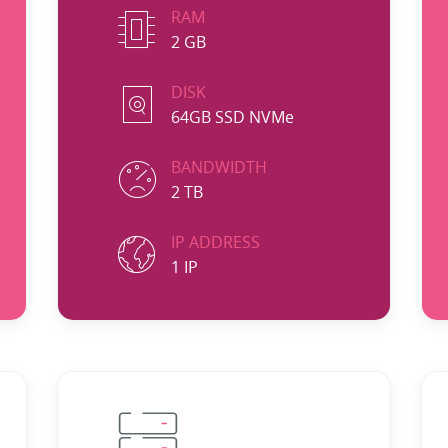
RAM
2 GB
DISK
64GB SSD NVMe
BANDWIDTH
2 TB
IP ADDRESS
1 IP