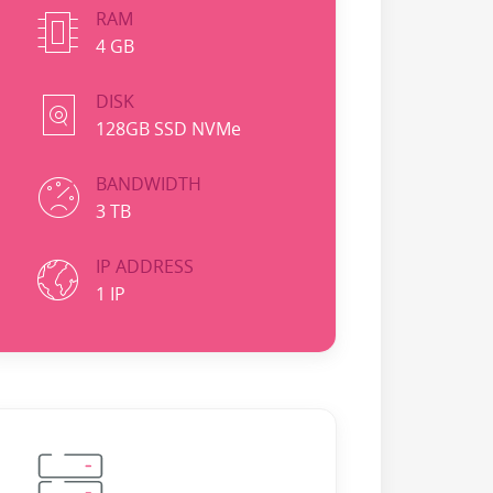
RAM
4 GB
DISK
128GB SSD NVMe
BANDWIDTH
3 TB
IP ADDRESS
1 IP