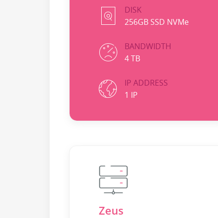
DISK
256GB SSD NVMe
BANDWIDTH
4 TB
IP ADDRESS
1 IP
Zeus