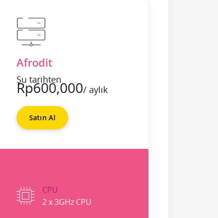
Afrodit
Şu tarihten
Rp600,000
/ aylık
Satın Al
CPU
2 x 3GHz CPU