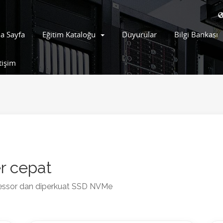
a Sayfa
Eğitim Kataloğu
Duyurular
Bilgi Bankası
etişim
r cepat
essor dan diperkuat SSD NVMe