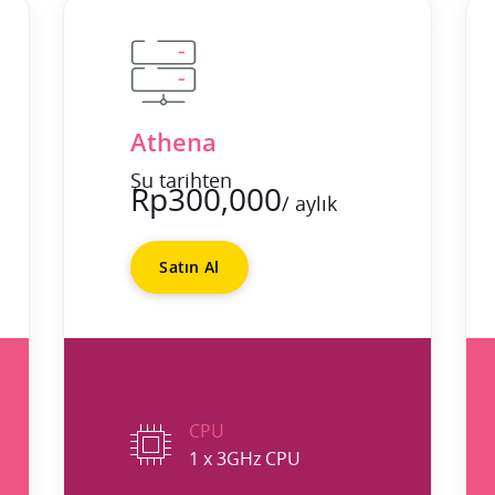
Athena
Şu tarihten
Rp300,000
/ aylık
Satın Al
CPU
1 x 3GHz CPU