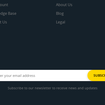
ount
About Us
dge Base
Blog
t Us
Legal
Subscribe to our newsletter to receive news and updates