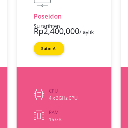
Poseidon
Şu tarihten
Rp2,400,000
/ aylık
Satın Al
CPU
4 x 3GHz CPU
RAM
16 GB