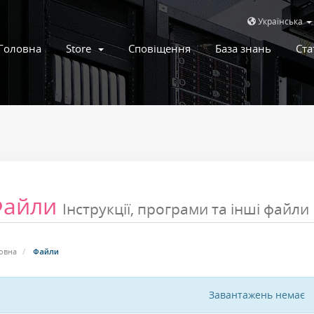
Українська
Головна
Store
Сповіщення
База знань
Ста
Файли
Інструкції, програми та інші файли
овна
Файли
Завантажень немає