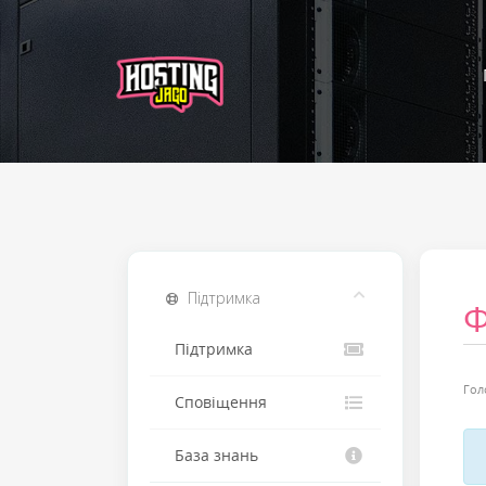
Підтримка
Підтримка
Гол
Сповіщення
База знань