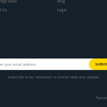
dge Base
Blog
t Us
Legal
Subscribe to our newsletter to receive news and updates
Paymen