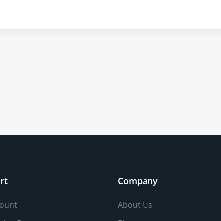
rt
Company
ount
About Us