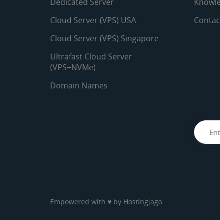
Dedicated Server
Knowle
Cloud Server (VPS) USA
Contac
Cloud Server (VPS) Singapore
Ultrafast Cloud Server
(VPS+NVMe)
Domain Names
Empowered with ♥ by
Hostingjago