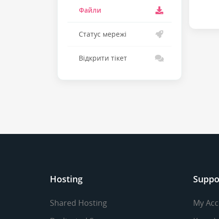
Файли
Статус мережі
Відкрити тікет
Hosting
Suppo
Shared Hosting
My Acc