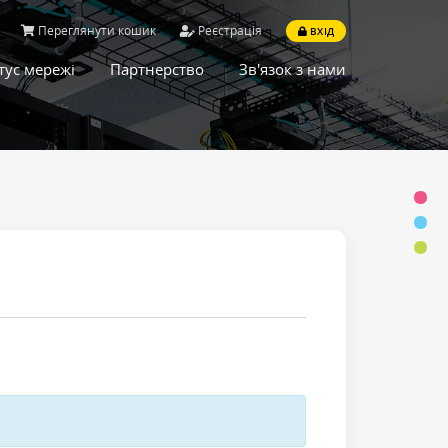
Переглянути кошик
Реєстрація
ВХІД
тус мережі
Партнерство
Зв'язок з нами