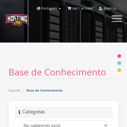
Português
Ver Carrinho
Registar
Toggle
navigat
Base de Conhecimento
Suporte
Base de Conhecimento
Categorias